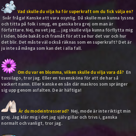
Vad skulle du vilja ha för superkraft om du fick välja en?
Svår fråga! Kanske att vara osynlig. Då skulle man kunna lyssna
och titta på folk i smyg, en ganska bra grej om man är
författare. Nej, nu vet jag ... jag skulle vilja kunna förflytta mig
i tiden, både bakåt och framåt för att se hur det var och hur
det blir. Det måste väl också räknas som en superkraft? Det är
ju inte så många som kan det i alla fall.
Om du var en blomma, vilken skulle du vilja vara då?
En
tussilago, tror jag. Eller en tusensköna för att de har så
vackert namn. Eller kanske en sån där maskros som spränger
sig upp genom asfalten. De är häftiga!
Är du modeintresserad?
Nej, mode är inte riktigt min
grej. Jag klär mig i det jag själv gillar och trivs i, ganska
normalt och vanligt, tror jag.