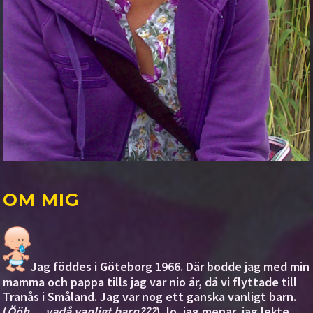
OM MIG
Jag föddes i Göteborg 1966. Där bodde jag med min
mamma och pappa tills jag var nio år, då vi flyttade till
Tranås i Småland. Jag var nog ett ganska vanligt barn.
(
Ööh ... vadå vanligt barn???
) Jo, jag menar, jag lekte