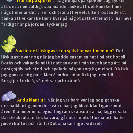
Tror du på spöken?
Jag hoppas på spöken! Jag tycker
att det är en väldigt spännande tanke att det kanske finns
något mer är det vi ser och tror att vi vet. Lite tröstande att
tänka att vi kanske finns kvar på något sätt efter att vi har levt
färdigt här på jorden, tycker jag.
Vad är det läskigaste du själv har varit med om?
Det
läskigaste var nog när jag bodde ensam en natt på ett hotell i
Borås och vaknade mitt i natten av att min teve hade gått på
av sig själv och stod och spelade någon sorglig melodi. Då fick
jag ganska hög puls. Men å andra sidan fick jag idén till
Sorgfjäril också, så det var ju bra ändå.
Är du klantig?
När jag var barn var jag nog ganska
normalklantig, men dessvärre har jag blivit klantigare med
åren. Klämmer mina egna fingrar i skåpsdörrarna, lägger saker
där de absolut inte ska vara, går ut i innetofflorna och häller
juice i kaffet och sånt. (Det smakar inget vidare!)