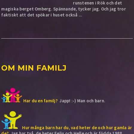
runstenen i Rök och det
magiska berget Omberg. Spännande, tycker jag. Och jag tror
faktiskt att det spökar i huset också ...​
OM MIN FAMILJ
Har du en familj?
Japp! :-) Man och barn.
Hur många barn har du, vad heter de och hur gamla är
de?
Jag har två, de heter Felix och Helle och är födda 1988