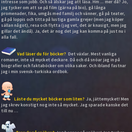
intresse som jobb. Och så älskar jag att läsa. Hm ... mer då? Jo,
jag tycker om att se på film (gärna på bio), gå långa
promenader, fika, umgås med familj och vänner, gå på teater,
gå på loppis och titta på lustiga gamla grejer (men jag köper
sällan något), resa och flytta (jag vet, det är knasigt, men jag
gillar det ändå). Ja, det är nog det jag kan komma på just nu i
alla fall.
Vad läser du för böcker?
Det växlar. Mest vanliga
romaner, inte så mycket deckare. Då och då snöar jag in på
biografier och faktaböcker om olika saker. Och ibland fastnar
jag i min svensk-turkiska ordbok.
Läste du mycket böcker som liten?
Ja, jättemycket! Men
jag skrev konstigt nog inte så mycket. Jag sparade kanske det
till nu …