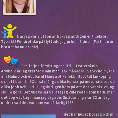
När jag var sjutton år fick jag äntligen en lillebror.
Typiskt! För året därpå flyttade jag ju hemifrån ... (Fast han är
bra att ha nu också!)
Sen följde förvirringens tid ... teaterskola i
Arvika, där jag träffade min man, sex månader i Stockholm, tre
år i Malmö och ett barn! Många olika jobb, flytt till Linköping
och ett barn till! Och så många olika kurser på universitetet och
olika jobb och ... tills jag äntligen kom på att det var skriva jag
skulle göra! Det visste jag väl att jag ville redan som barn, men
det tog ett tag innan jag vågade. Sisådär ungefär 32 år. Jag
undrar vad det var som var så farligt???
I det här huset bor jag och min