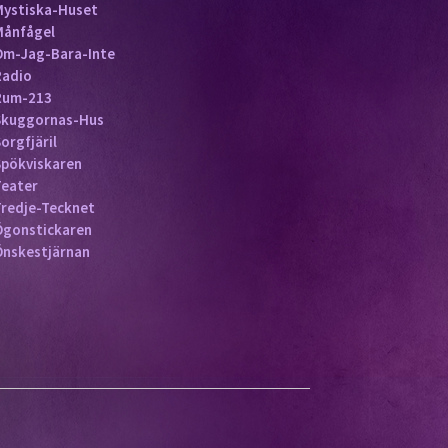
Mystiska-Huset
Månfågel
Om-Jag-Bara-Inte
Radio
Rum-213
Skuggornas-Hus
orgfjäril
Spökviskaren
Teater
Tredje-Tecknet
Ögonstickaren
Önskestjärnan