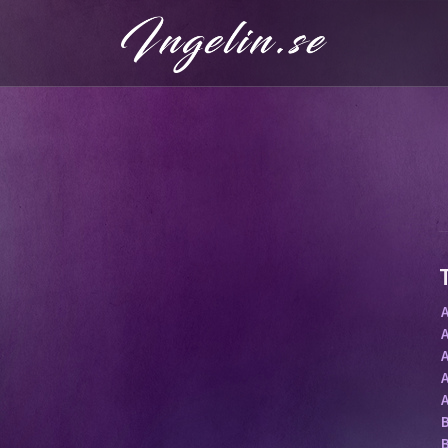
A
A
A