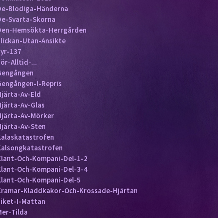
De-Blodiga-Händerna
De-Svarta-Skorna
Den-Hemsökta-Herrgården
Flickan-Utan-Ansikte
Fyr-137
ör-Alltid-...
Gengången
Gengången-I-Repris
Hjärta-Av-Eld
Hjärta-Av-Glas
Hjärta-Av-Mörker
Hjärta-Av-Sten
Kalaskatastrofen
Kalsongkatastrofen
Klant-Och-Kompani-Del-1-2
Klant-Och-Kompani-Del-3-4
Klant-Och-Kompani-Del-5
Kramar-Kladdkakor-Och-Krossade-Hjärtan
Liket-I-Mattan
Mer-Tilda