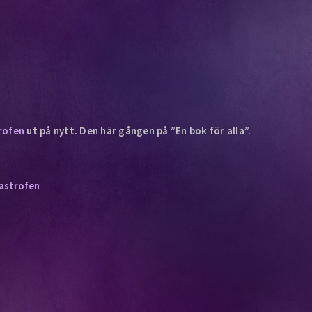
rofen
ut på nytt. Den här gången på ”En bok för alla”.
astrofen